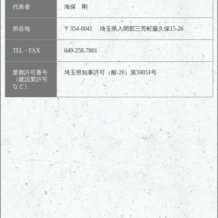
代表者
海保 剛
所在地
〒354-0041 埼玉県入間郡三芳町藤久保15-26
TEL・FAX
049-258-7801
業務許可番号
埼玉県知事許可（般-26）第59051号
（建設業許可
など）