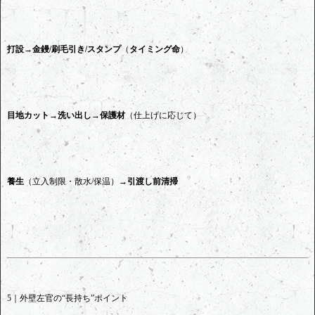
打設→金鏝/刷毛引き/スタンプ
（
タイミング命
）
目地カット→洗い出し→保護材
（仕上げに応じて）
養生
（立入制限・散水/保温）→
引渡し前清掃
5｜外壁左官の“長持ち”ポイント