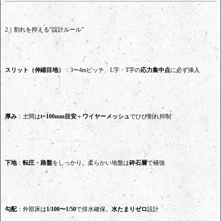
2｜割れを抑える“設計ルール”
スリット（伸縮目地）
：3〜4mピッチ、L字・T字の
応力集中点
に必ず挿入
厚み
：土間は
t=100mm目安
＋
ワイヤーメッシュ
でひび割れ抑制
下地
：
転圧・路盤
をしっかり。柔らかい地盤は
砕石層
で補強
勾配
：外部床は
1/100〜1/50
で排水確保。
水たまりゼロ
設計