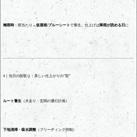
梅雨時
：雨当たり→
仮屋根/ブルーシート
で養生。仕上げは
降雨が読める日
に
4｜当日の段取り：美しい仕上がりの“型”
ルート養生
（犬走り・玄関の通行計画）
下地清掃・吸水調整
（ブリーディング抑制）