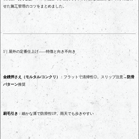
せた施工管理のコツをまとめました。
1｜屋外の定番仕上げ——特徴と向き不向き
金鏝押さえ（モルタル/コンクリ）
：フラットで清掃性◎。スリップ注意→
防滑
パターン
推奨
刷毛引き
：細かな溝で防滑性UP。雨天でも歩きやすい