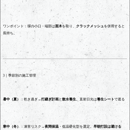
ワンポイント：塀の小口・端部は
面木
を取り、
クラックメッシュ
を併用すると
長持ち。
3｜季節別の施工管理
暑中（夏）
：乾き過ぎ→
打継ぎ計画
と
散水養生
。直射日光は
養生シート
で遮る
寒中（冬）
：凍害リスク→
夜間保温
・低温硬化型を選定。
早朝打設は避ける