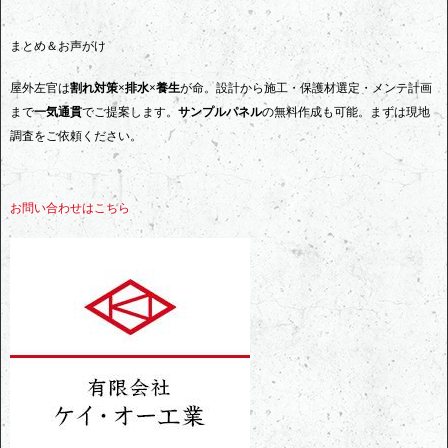
まとめ＆お声がけ
屋外左官は
割れ対策×排水×養生
が命。設計から施工・保護材選定・メンテ計画
まで
一気通貫
でご提案します。
サンプルパネル
の無料作成も可能。まずは現地
調査をご依頼ください。
お問い合わせはこちら