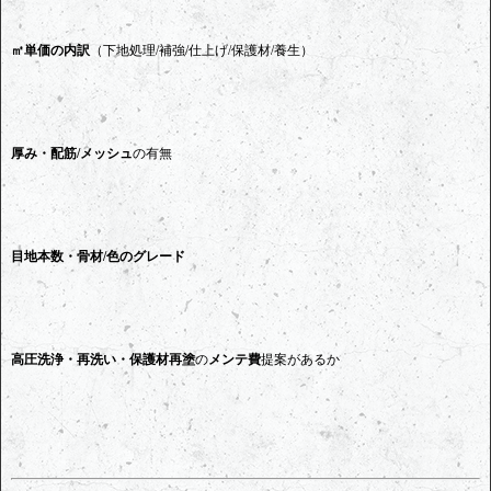
㎡単価の内訳
（下地処理/補強/仕上げ/保護材/養生）
厚み・配筋/メッシュ
の有無
目地本数・骨材/色のグレード
高圧洗浄・再洗い・保護材再塗
の
メンテ費
提案があるか