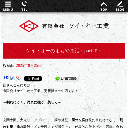
ケイ・オーのよもやま話～part20～
投稿日
2025年8月25日
皆さんこんにちは！
有限会社ケイ・オー工業、更新担当の中西です！
～割れにくく、汚れに強く、美しく～
玄関土間、犬走り、アプローチ、塀や外壁。
屋外左官
は見た目だけでなく、
割
れ対策・排水設計・メンテ性
までが勝負です。代表的な仕上げと、四季に合わ