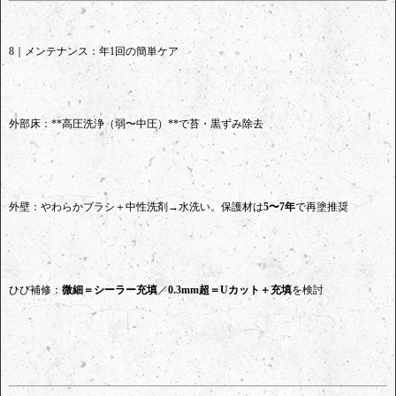
8｜メンテナンス：年1回の簡単ケア
外部床：**高圧洗浄（弱〜中圧）**で苔・黒ずみ除去
外壁：やわらかブラシ＋中性洗剤→水洗い。保護材は
5〜7年
で再塗推奨
ひび補修：
微細＝シーラー充填
／
0.3mm超＝Uカット＋充填
を検討