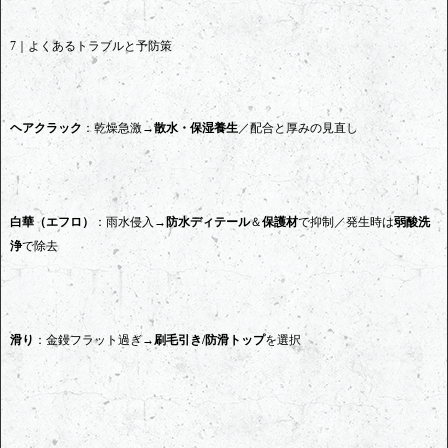
7｜よくあるトラブルと予防策
ヘアクラック
：乾燥急激→
散水・保湿養生
／配合と厚みの見直し
白華（エフロ）
：雨水侵入→
防水ディテール
＆
保護材
で抑制／発生時は
弱酸洗
浄
で除去
滑り
：金鏝フラット過ぎ→
刷毛引き/防滑トップ
を選択