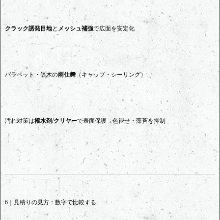
クラック誘発目地
と
メッシュ補強
で広面を安定化
パラペット・笠木の
雨仕舞
（キャップ・シーリング）
汚れ対策は
撥水剤/クリヤー
で表面保護→色褪せ・藻苔を抑制
6｜見積りの見方：数字で比較する