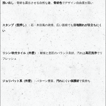
洗い出し
：骨材を露出させる自然な趣。
骨材色
でデザイン自由度が高い
スタンプ（型押し）
：石・木目風の表情。広い面積でも
目地割れが目立ちにく
い
リシン/吹付タイル（外壁）
：耐候と意匠のバランス良好。汚れは
高圧洗浄
でリ
フレッシュ
ジョリパット系（外壁）
：パターン豊富。
汚れにくい保護材
で長持ち